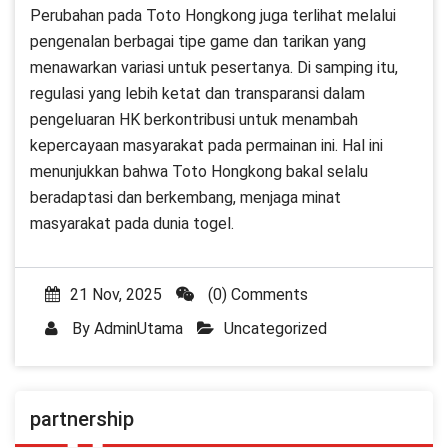
Perubahan pada Toto Hongkong juga terlihat melalui
pengenalan berbagai tipe game dan tarikan yang
menawarkan variasi untuk pesertanya. Di samping itu,
regulasi yang lebih ketat dan transparansi dalam
pengeluaran HK berkontribusi untuk menambah
kepercayaan masyarakat pada permainan ini. Hal ini
menunjukkan bahwa Toto Hongkong bakal selalu
beradaptasi dan berkembang, menjaga minat
masyarakat pada dunia togel.
21 Nov, 2025
(0) Comments
By
AdminUtama
Uncategorized
partnership