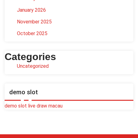
January 2026
November 2025
October 2025
Categories
Uncategorized
demo slot
demo slot
live draw macau