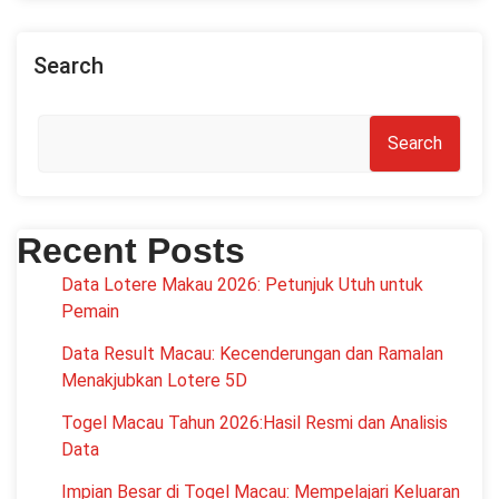
Search
Search
Recent Posts
Data Lotere Makau 2026: Petunjuk Utuh untuk
Pemain
Data Result Macau: Kecenderungan dan Ramalan
Menakjubkan Lotere 5D
Togel Macau Tahun 2026:Hasil Resmi dan Analisis
Data
Impian Besar di Togel Macau: Mempelajari Keluaran