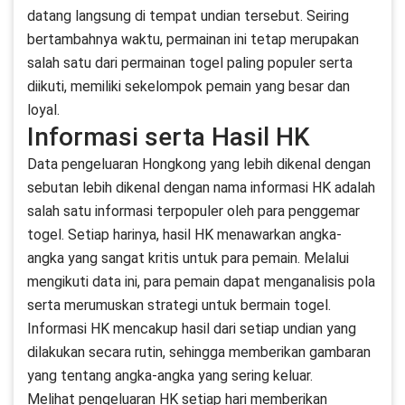
datang langsung di tempat undian tersebut. Seiring
bertambahnya waktu, permainan ini tetap merupakan
salah satu dari permainan togel paling populer serta
diikuti, memiliki sekelompok pemain yang besar dan
loyal.
Informasi serta Hasil HK
Data pengeluaran Hongkong yang lebih dikenal dengan
sebutan lebih dikenal dengan nama informasi HK adalah
salah satu informasi terpopuler oleh para penggemar
togel. Setiap harinya, hasil HK menawarkan angka-
angka yang sangat kritis untuk para pemain. Melalui
mengikuti data ini, para pemain dapat menganalisis pola
serta merumuskan strategi untuk bermain togel.
Informasi HK mencakup hasil dari setiap undian yang
dilakukan secara rutin, sehingga memberikan gambaran
yang tentang angka-angka yang sering keluar.
Melihat pengeluaran HK setiap hari memberikan