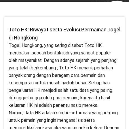
Toto HK: Riwayat serta Evolusi Permainan Togel
di Hongkong
Togel Hongkong, yang sering disebut Toto HK,
merupakan sebuah bentuk judi yang sangat populer
oleh masyarakat. Dengan adanya sejarah yang panjang
yang telah berkembang , Toto HK menarik perhatian
banyak orang dengan beragam cara bermain dan
kesempatan untuk meraih hadiah besar. Setiap hari,
pengeluaran HK menjadi salah satu data yang paling
ditunggu-tunggu oleh para pemain , karena itu hasil
keluaran HK ini adalah penentu nasib mereka.
Namun, data HK adalah sumber informasi yang penting
untuk pemain yang ingin menganalisis serta
memprediksi angka-angka yang mungkin keluar. Dengan