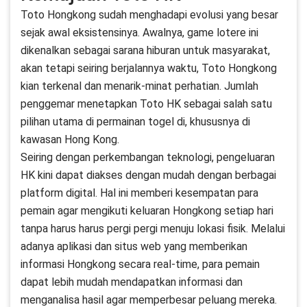
Toto Hongkong sudah menghadapi evolusi yang besar
sejak awal eksistensinya. Awalnya, game lotere ini
dikenalkan sebagai sarana hiburan untuk masyarakat,
akan tetapi seiring berjalannya waktu, Toto Hongkong
kian terkenal dan menarik-minat perhatian. Jumlah
penggemar menetapkan Toto HK sebagai salah satu
pilihan utama di permainan togel di, khususnya di
kawasan Hong Kong.
Seiring dengan perkembangan teknologi, pengeluaran
HK kini dapat diakses dengan mudah dengan berbagai
platform digital. Hal ini memberi kesempatan para
pemain agar mengikuti keluaran Hongkong setiap hari
tanpa harus harus pergi pergi menuju lokasi fisik. Melalui
adanya aplikasi dan situs web yang memberikan
informasi Hongkong secara real-time, para pemain
dapat lebih mudah mendapatkan informasi dan
menganalisa hasil agar memperbesar peluang mereka.