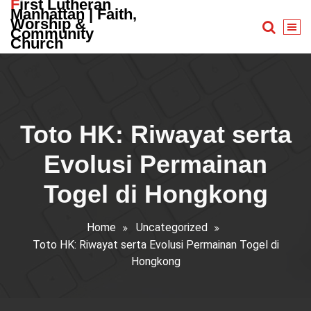
First Lutheran
Skip
Manhattan | Faith,
Worship &
to
Community
content
Church
Toto HK: Riwayat serta
Evolusi Permainan
Togel di Hongkong
Home
Uncategorized
Toto HK: Riwayat serta Evolusi Permainan Togel di
Hongkong