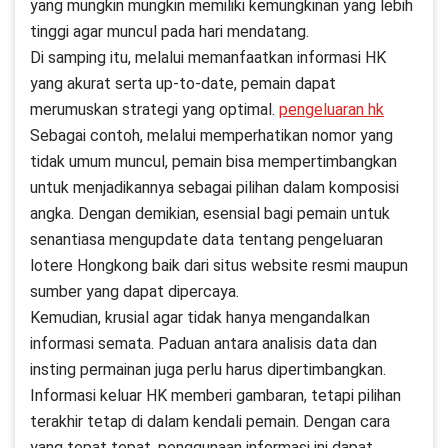
yang mungkin mungkin memiliki kemungkinan yang lebih
tinggi agar muncul pada hari mendatang.
Di samping itu, melalui memanfaatkan informasi HK
yang akurat serta up-to-date, pemain dapat
merumuskan strategi yang optimal.
pengeluaran hk
Sebagai contoh, melalui memperhatikan nomor yang
tidak umum muncul, pemain bisa mempertimbangkan
untuk menjadikannya sebagai pilihan dalam komposisi
angka. Dengan demikian, esensial bagi pemain untuk
senantiasa mengupdate data tentang pengeluaran
lotere Hongkong baik dari situs website resmi maupun
sumber yang dapat dipercaya.
Kemudian, krusial agar tidak hanya mengandalkan
informasi semata. Paduan antara analisis data dan
insting permainan juga perlu harus dipertimbangkan.
Informasi keluar HK memberi gambaran, tetapi pilihan
terakhir tetap di dalam kendali pemain. Dengan cara
yang tepat tepat, penggunaan informasi ini dapat