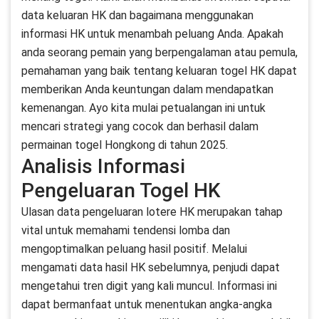
data keluaran HK dan bagaimana menggunakan
informasi HK untuk menambah peluang Anda. Apakah
anda seorang pemain yang berpengalaman atau pemula,
pemahaman yang baik tentang keluaran togel HK dapat
memberikan Anda keuntungan dalam mendapatkan
kemenangan. Ayo kita mulai petualangan ini untuk
mencari strategi yang cocok dan berhasil dalam
permainan togel Hongkong di tahun 2025.
Analisis Informasi
Pengeluaran Togel HK
Ulasan data pengeluaran lotere HK merupakan tahap
vital untuk memahami tendensi lomba dan
mengoptimalkan peluang hasil positif. Melalui
mengamati data hasil HK sebelumnya, penjudi dapat
mengetahui tren digit yang kali muncul. Informasi ini
dapat bermanfaat untuk menentukan angka-angka