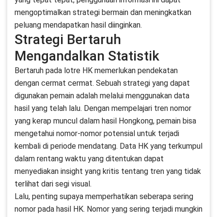
mengoptimalkan strategi bermain dan meningkatkan
peluang mendapatkan hasil diinginkan.
Strategi Bertaruh
Mengandalkan Statistik
Bertaruh pada lotre HK memerlukan pendekatan
dengan cermat cermat. Sebuah strategi yang dapat
digunakan pemain adalah melalui menggunakan data
hasil yang telah lalu. Dengan mempelajari tren nomor
yang kerap muncul dalam hasil Hongkong, pemain bisa
mengetahui nomor-nomor potensial untuk terjadi
kembali di periode mendatang. Data HK yang terkumpul
dalam rentang waktu yang ditentukan dapat
menyediakan insight yang kritis tentang tren yang tidak
terlihat dari segi visual.
Lalu, penting supaya memperhatikan seberapa sering
nomor pada hasil HK. Nomor yang sering terjadi mungkin