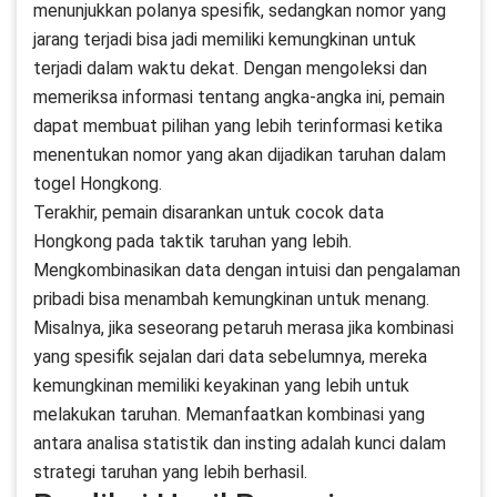
menunjukkan polanya spesifik, sedangkan nomor yang
jarang terjadi bisa jadi memiliki kemungkinan untuk
terjadi dalam waktu dekat. Dengan mengoleksi dan
memeriksa informasi tentang angka-angka ini, pemain
dapat membuat pilihan yang lebih terinformasi ketika
menentukan nomor yang akan dijadikan taruhan dalam
togel Hongkong.
Terakhir, pemain disarankan untuk cocok data
Hongkong pada taktik taruhan yang lebih.
Mengkombinasikan data dengan intuisi dan pengalaman
pribadi bisa menambah kemungkinan untuk menang.
Misalnya, jika seseorang petaruh merasa jika kombinasi
yang spesifik sejalan dari data sebelumnya, mereka
kemungkinan memiliki keyakinan yang lebih untuk
melakukan taruhan. Memanfaatkan kombinasi yang
antara analisa statistik dan insting adalah kunci dalam
strategi taruhan yang lebih berhasil.