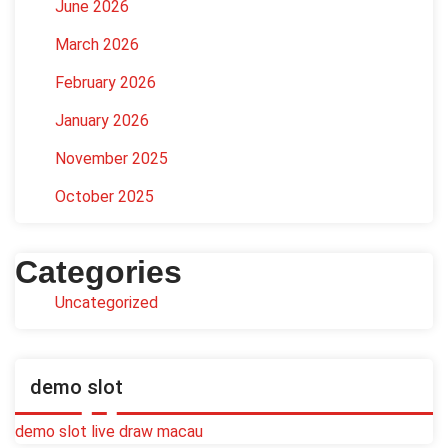
June 2026
March 2026
February 2026
January 2026
November 2025
October 2025
Categories
Uncategorized
demo slot
demo slot
live draw macau