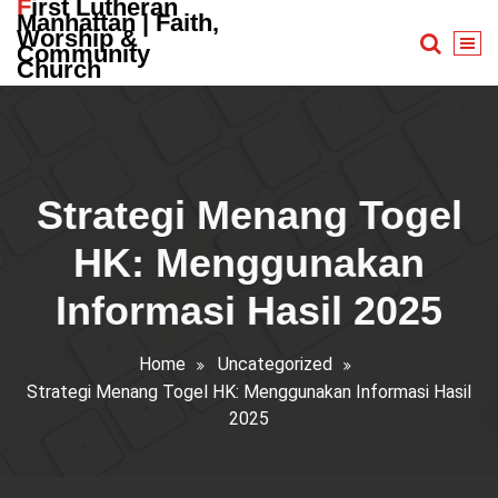
First Lutheran
Skip
Manhattan | Faith,
Worship &
to
Community
content
Church
Strategi Menang Togel
HK: Menggunakan
Informasi Hasil 2025
Home
Uncategorized
Strategi Menang Togel HK: Menggunakan Informasi Hasil
2025