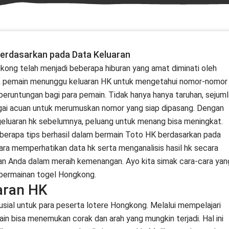
Berdasarkan pada Data Keluaran
ong telah menjadi beberapa hiburan yang amat diminati oleh
a, pemain menunggu keluaran HK untuk mengetahui nomor-nomor
runtungan bagi para pemain. Tidak hanya hanya taruhan, sejum
gai acuan untuk merumuskan nomor yang siap dipasang. Dengan
geluaran hk sebelumnya, peluang untuk menang bisa meningkat.
eberapa tips berhasil dalam bermain Toto HK berdasarkan pada
ara memperhatikan data hk serta menganalisis hasil hk secara
an Anda dalam meraih kemenangan. Ayo kita simak cara-cara yan
 permainan togel Hongkong.
uaran HK
usial untuk para peserta lotere Hongkong. Melalui mempelajari
ain bisa menemukan corak dan arah yang mungkin terjadi. Hal ini