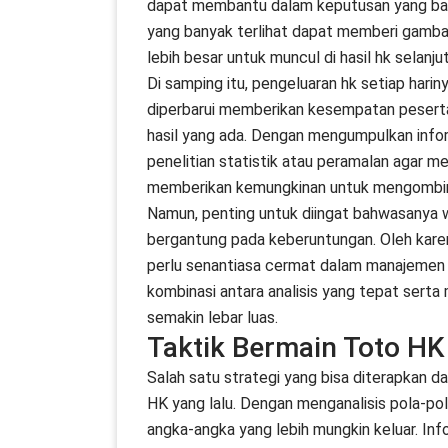
dapat membantu dalam keputusan yang baik
yang banyak terlihat dapat memberi gamb
lebih besar untuk muncul di hasil hk selanju
Di samping itu, pengeluaran hk setiap harin
diperbarui memberikan kesempatan peserta
hasil yang ada. Dengan mengumpulkan infor
penelitian statistik atau peramalan agar m
memberikan kemungkinan untuk mengombinas
Namun, penting untuk diingat bahwasanya w
bergantung pada keberuntungan. Oleh karen
perlu senantiasa cermat dalam manajemen 
kombinasi antara analisis yang tepat serta
semakin lebar luas.
Taktik Bermain Toto HK
Salah satu strategi yang bisa diterapkan d
HK yang lalu. Dengan menganalisis pola-po
angka-angka yang lebih mungkin keluar. In