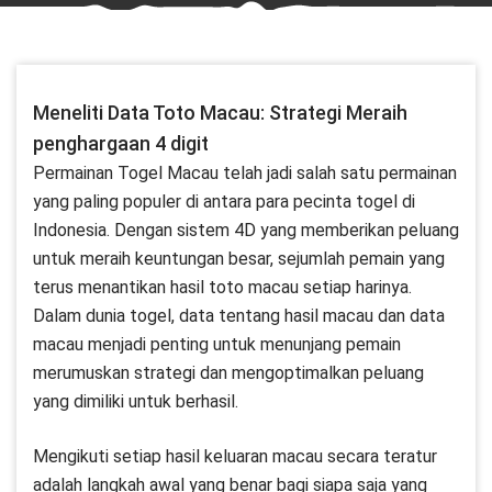
Meneliti Data Toto Macau: Strategi Meraih
penghargaan 4 digit
Permainan Togel Macau telah jadi salah satu permainan
yang paling populer di antara para pecinta togel di
Indonesia. Dengan sistem 4D yang memberikan peluang
untuk meraih keuntungan besar, sejumlah pemain yang
terus menantikan hasil toto macau setiap harinya.
Dalam dunia togel, data tentang hasil macau dan data
macau menjadi penting untuk menunjang pemain
merumuskan strategi dan mengoptimalkan peluang
yang dimiliki untuk berhasil.
Mengikuti setiap hasil keluaran macau secara teratur
adalah langkah awal yang benar bagi siapa saja yang