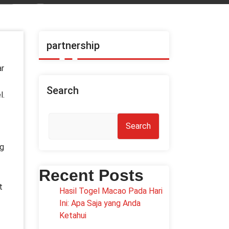
partnership
ar
Search
l.
Search
ng
Recent Posts
t
Hasil Togel Macao Pada Hari
Ini: Apa Saja yang Anda
Ketahui