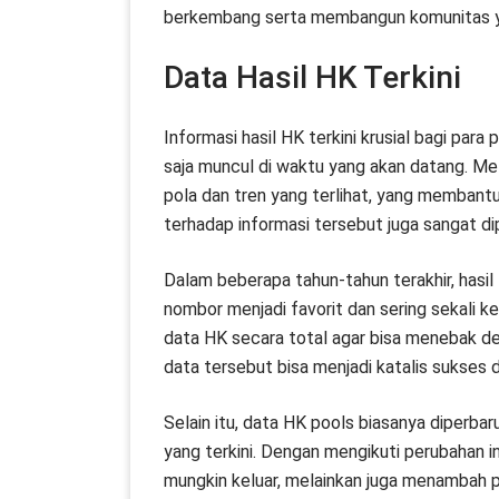
berkembang serta membangun komunitas ya
Data Hasil HK Terkini
Informasi hasil HK terkini krusial bagi pa
saja muncul di waktu yang akan datang. Mel
pola dan tren yang terlihat, yang membant
terhadap informasi tersebut juga sangat d
Dalam beberapa tahun-tahun terakhir, hasil
nombor menjadi favorit dan sering sekali 
data HK secara total agar bisa menebak de
data tersebut bisa menjadi katalis sukses 
Selain itu, data HK pools biasanya diperbar
yang terkini. Dengan mengikuti perubahan 
mungkin keluar, melainkan juga menambah p