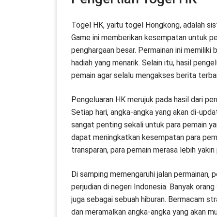
Togel HK, yaitu togel Hongkong, adalah sis
Game ini memberikan kesempatan untuk pe
penghargaan besar. Permainan ini memiliki
hadiah yang menarik. Selain itu, hasil peng
pemain agar selalu mengakses berita terba
Pengeluaran HK merujuk pada hasil dari p
Setiap hari, angka-angka yang akan di-upd
sangat penting sekali untuk para pemain y
dapat meningkatkan kesempatan para pemai
transparan, para pemain merasa lebih yaki
Di samping memengaruhi jalan permainan, 
perjudian di negeri Indonesia. Banyak orang
juga sebagai sebuah hiburan. Bermacam st
dan meramalkan angka-angka yang akan munc