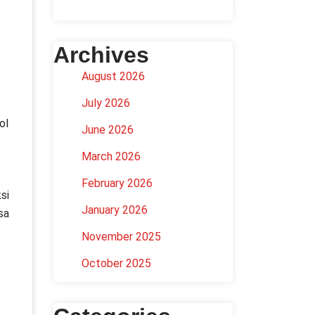
Archives
August 2026
July 2026
ol
June 2026
March 2026
February 2026
si
January 2026
sa
November 2025
October 2025